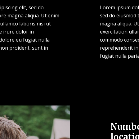
piscing elit, sed do
Lorem ipsum dolor
ore magna aliqua. Ut enim
sed do eiusmod t
ullamco laboris nisi ut
magna aliqua. Ut
 irure dolor in
exercitation ulla
 dolore eu fugiat nulla
commodo consequa
non proident, sunt in
reprehenderit in 
fugiat nulla pari
Number
locati